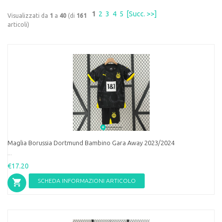
1
2
3
4
5
[Succ. >>]
Visualizzati da
1
a
40
(di
161
articoli)
Maglia Borussia Dortmund Bambino Gara Away 2023/2024
...
€17.20
SCHEDA INFORMAZIONI ARTICOLO