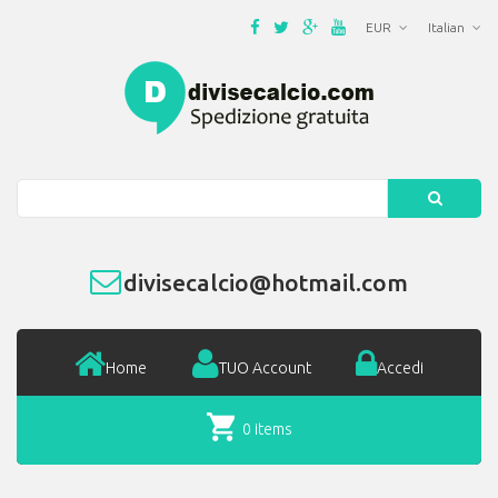
EUR
Italian
Search
divisecalcio@hotmail.com
Home
TUO Account
Accedi
0 items