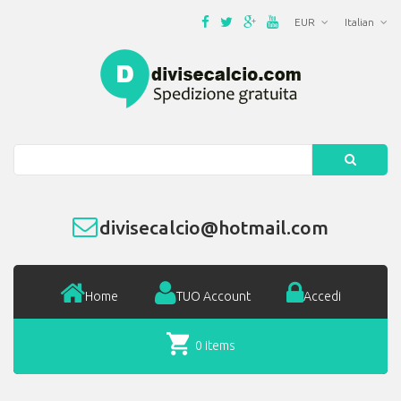
EUR
Italian
Search
divisecalcio@hotmail.com
Home
TUO Account
Accedi
0 items