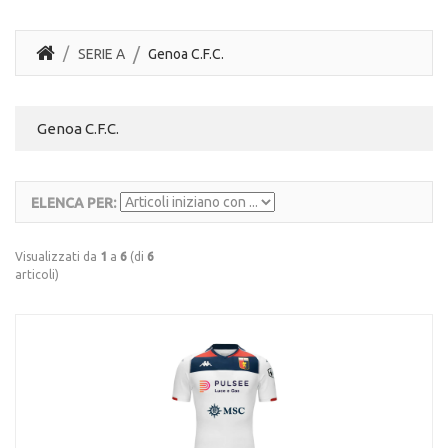
SERIE A
Genoa C.F.C.
Genoa C.F.C.
ELENCA PER:
Visualizzati da
1
a
6
(di
6
articoli)