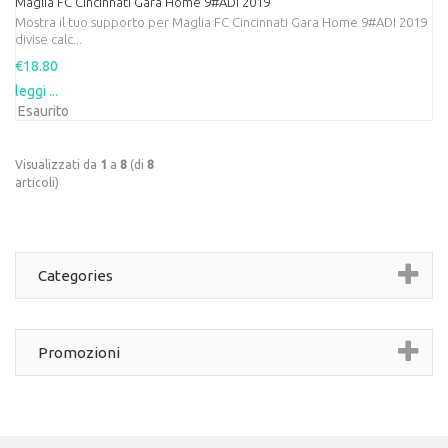
Maglia FC Cincinnati Gara Home 9#ADI 2019
Mostra il tuo supporto per Maglia FC Cincinnati Gara Home 9#ADI 2019
divise calc...
€18.80
leggi ...
Esaurito
Visualizzati da
1
a
8
(di
8
articoli)
Categories
Promozioni