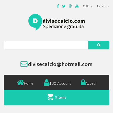
EUR
Italian
Search
divisecalcio@hotmail.com
Home
TUO Account
Accedi
0 items