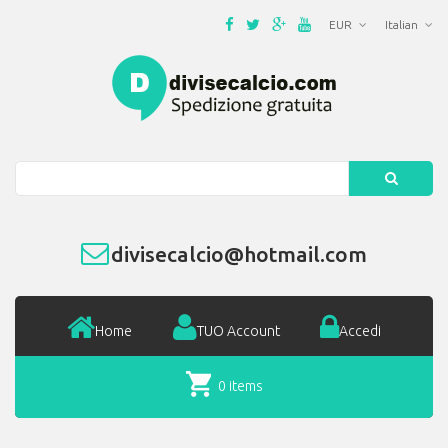
EUR
Italian
Search
divisecalcio@hotmail.com
Home
TUO Account
Accedi
0 items