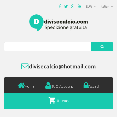
EUR
Italian
Search
divisecalcio@hotmail.com
Home
TUO Account
Accedi
0 items