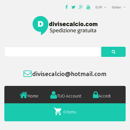
EUR
Italian
Search
divisecalcio@hotmail.com
Home
TUO Account
Accedi
0 items