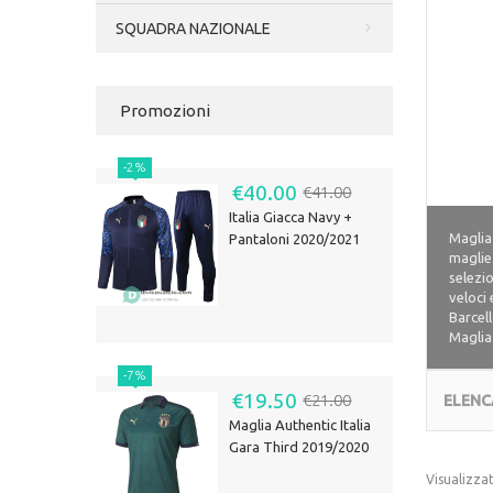
SQUADRA NAZIONALE
Promozioni
-2%
€40.00
€41.00
Italia Giacca Navy +
Maglia
Pantaloni 2020/2021
maglie 
selezio
veloci 
Barcel
Maglia
-7%
€19.50
€21.00
ELENC
Maglia Authentic Italia
Gara Third 2019/2020
Visualizza