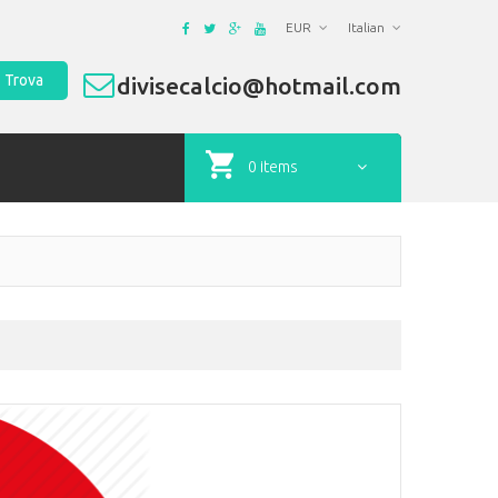
EUR
Italian
Trova
divisecalcio@hotmail.com
0 items