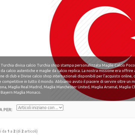
 Turchia divisa calcio Turchia shop stampa personalizzata Maglie Calcio Poco 
da calcio autentiche e maglie da calcio replica. La nostra missione era offrire 
ne di club e Divise calcio shop internazionali disponibili per l'acquisto onlin
e competitive in tutto il mondo. Abbiamo avuto il piacere di servire oltre un m
lona, Maglia Real Madrid, Maglia Manchester United, Maglia Arsenal, Maglia Ch
 Bayern Maglia Monaco.
A PER:
ti da
1
a
2
(di
2
articoli)