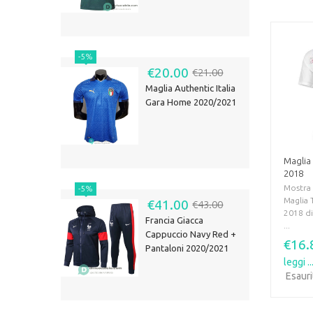
-5%
€20.00
€21.00
Maglia Authentic Italia
Gara Home 2020/2021
Maglia
2018
Mostra 
-5%
Maglia 
€41.00
€43.00
2018 di
Francia Giacca
...
Cappuccio Navy Red +
€16.
Pantaloni 2020/2021
leggi ..
Esaur