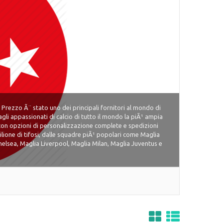
Prezzo Ã¨ stato uno dei principali fornitori al mondo di
agli appassionati di calcio di tutto il mondo la piÃ¹ ampia
e, con opzioni di personalizzazione complete e spedizioni
ilione di tifosi, dalle squadre piÃ¹ popolari come Maglia
elsea, Maglia Liverpool, Maglia Milan, Maglia Juventus e