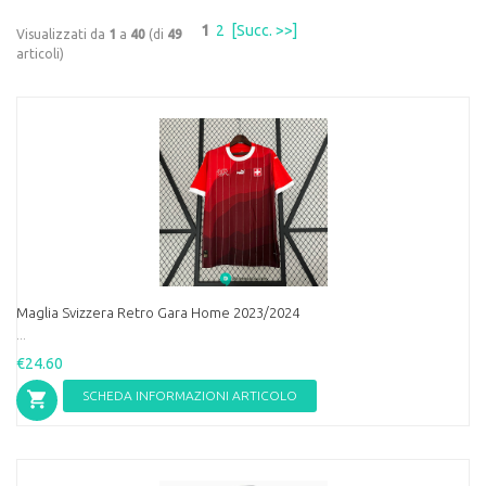
1
2
[Succ. >>]
Visualizzati da
1
a
40
(di
49
articoli)
Maglia Svizzera Retro Gara Home 2023/2024
...
€24.60
SCHEDA INFORMAZIONI ARTICOLO