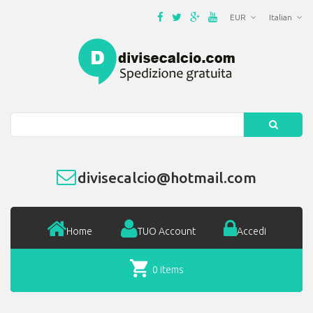
EUR
Italian
Search
divisecalcio@hotmail.com
Home
TUO Account
Accedi
0 items